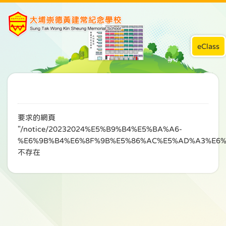
eClass
要求的網頁
"/notice/20232024%E5%B9%B4%E5%BA%A6-
%E6%9B%B4%E6%8F%9B%E5%86%AC%E5%AD%A3%E6%
不存在