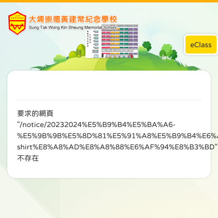
eClass
要求的網頁
"/notice/20232024%E5%B9%B4%E5%BA%A6-
%E5%9B%9B%E5%8D%81%E5%91%A8%E5%B9%B4%E6%
shirt%E8%A8%AD%E8%A8%88%E6%AF%94%E8%B3%BD"
不存在