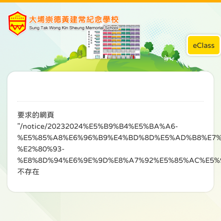
eClass
要求的網頁
"/notice/20232024%E5%B9%B4%E5%BA%A6-
%E5%85%A8%E6%96%B9%E4%BD%8D%E5%AD%B8%E7%
%E2%80%93-
%E8%8D%94%E6%9E%9D%E8%A7%92%E5%85%AC%E5%
不存在