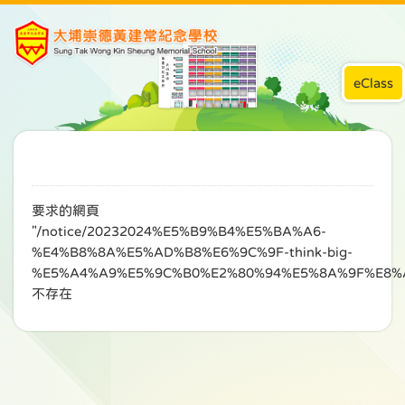
eClass
要求的網頁
"/notice/20232024%E5%B9%B4%E5%BA%A6-
%E4%B8%8A%E5%AD%B8%E6%9C%9F-think-big-
%E5%A4%A9%E5%9C%B0%E2%80%94%E5%8A%9F%E8%
不存在