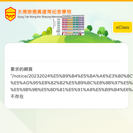
eClass
要求的網頁
"/notice/20232024%E5%B9%B4%E5%BA%A6%E3%80
%E5%AD%95%E8%82%B2%E5%B9%BC%E8%8B%97%E5%
%E5%9B%9B%E5%8D%81%E5%91%A8%E5%B9%B4%E6%
不存在