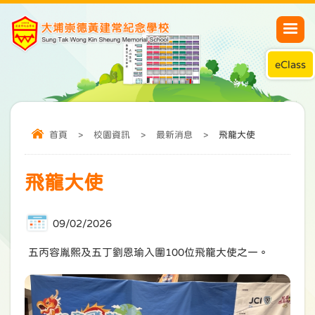
eClass
首頁
>
校園資訊
>
最新消息
>
飛龍大使
飛龍大使
09/02/2026
五丙容胤熙及五丁劉恩瑜入圍100位飛龍大使之一。