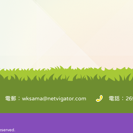
電郵：
wksama@netvigator.com
電話：265
served.