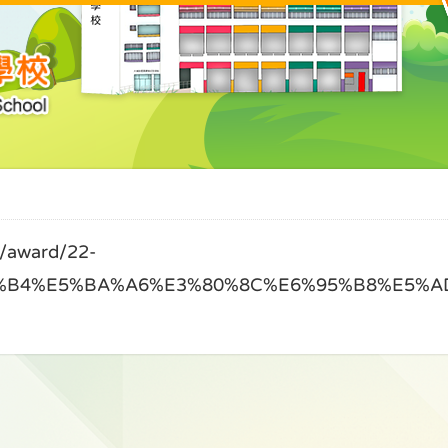
award/22-
%B4%E5%BA%A6%E3%80%8C%E6%95%B8%E5%A