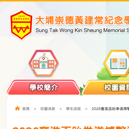
學校簡介
校園資
首頁
>
校園消息
>
學生成就
>
2026奮進盃跆拳道搏