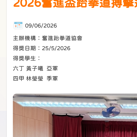
2026奮進盃跆拳道搏
09/06/2026
主辦機構：奮進跆拳道協會
得獎日期：25/5/2026
得獎學生：
六丁 黃子曦 亞軍
四甲 林瑩瑩 季軍