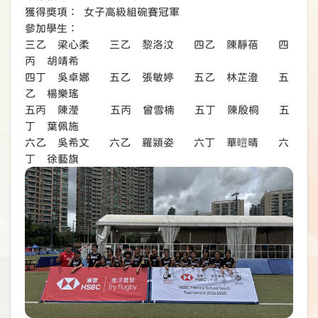
獲得獎項： 女子高級組碗賽冠軍
參加學生：
三乙 梁心柔 三乙 黎洛汶 四乙 陳靜蓓 四
丙 胡靖希
四丁 吳卓娜 五乙 張敏婷 五乙 林芷澄 五
乙 楊樂瑤
五丙 陳瀅 五丙 曾雪楠 五丁 陳殷桐 五
丁 葉佩施
六乙 吳希文 六乙 羅潁姿 六丁 華暟晴 六
丁 徐藝旗