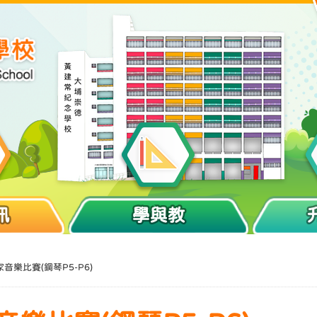
訊
學與教
音樂比賽(鋼琴P5-P6)