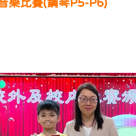
樂比賽(鋼琴P5-P6)