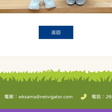
返回
電郵：
wksama@netvigator.com
電話：265