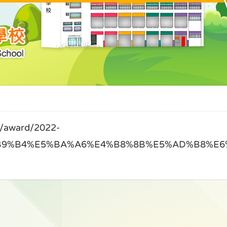
ward/2022-
B9%B4%E5%BA%A6%E4%B8%8B%E5%AD%B8%E6