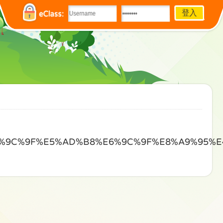
eClass:
%9C%9F%E5%AD%B8%E6%9C%9F%E8%A9%95%E