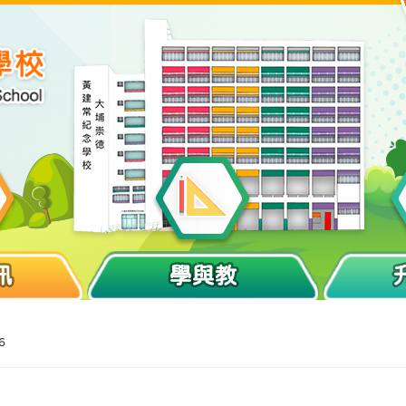
訊
學與教
6