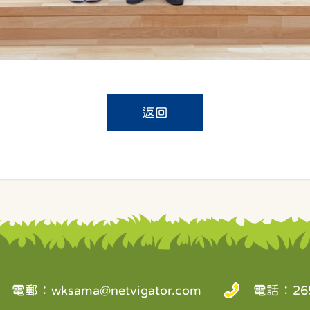
返回
電郵：
wksama@netvigator.com
電話：265