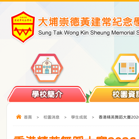
學校簡介
校園資
首頁
>
校園消息
>
學生成就
>
香港精英舞蹈大賽202