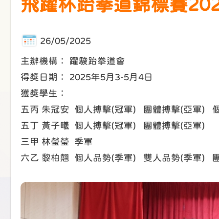
飛躍杯跆拳道錦標賽202
26/05/2025
主辦機構： 躍駿跆拳道會
得獎日期： 2025年5月3-5月4日
獲獎學生：
五丙 朱冠安 個人搏擊(冠軍) 團體搏擊(亞軍) 
五丁 黃子曦 個人搏擊(冠軍) 團體搏擊(亞軍)
三甲 林瑩瑩 季軍
六乙 黎柏翹 個人品勢(季軍) 雙人品勢(季軍) 