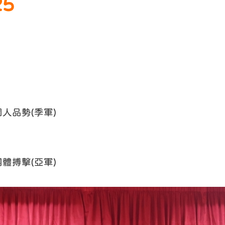
5
個人品勢(季軍)
團體搏擊(亞軍)