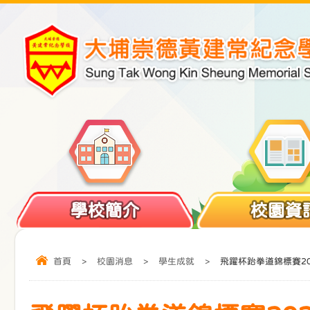
學校簡介
校園資
首頁
>
校園消息
>
學生成就
>
飛躍杯跆拳道錦標賽20