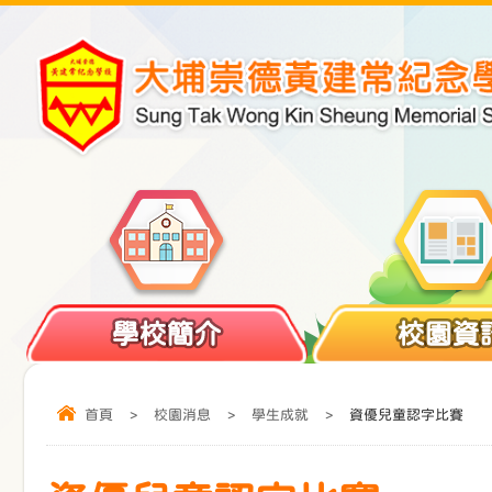
學校簡介
校園資
首頁
>
校園消息
>
學生成就
>
資優兒童認字比賽