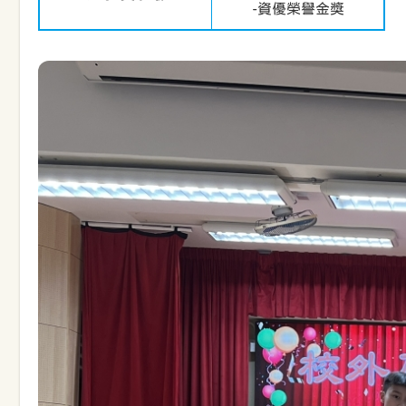
-資優榮譽金獎