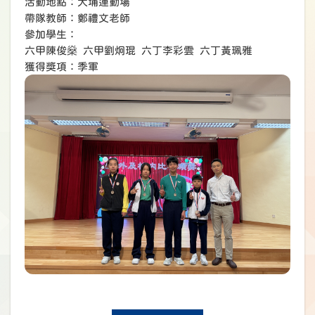
活動地點：大埔運動場
帶隊教師：鄭禮文老師
參加學生：
六甲陳俊燊 六甲劉炯琨 六丁李彩雲 六丁黃珮雅
獲得獎項：季軍