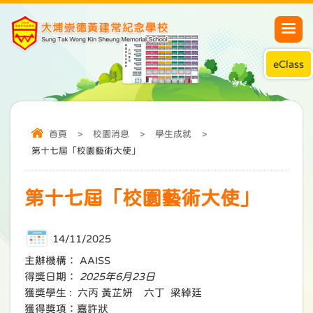
eClass
首頁
>
校園消息
>
學生成就
>
第十七屆「校園藝術大使」
第十七屆「校園藝術大使」
14/11/2025
主辦機構： AAISS
得獎日期：
2025年6月23日
獲獎學生 : 六丙 黃芷妍 六丁 梁綽廷
獲得獎項：嘉許狀