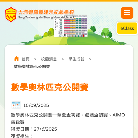
eClass
首頁
>
校園消息
>
學生成就
>
數學奧林匹克公開賽
數學奧林匹克公開賽
15/09/2025
數學奧林匹克公開賽—華夏盃初賽、港澳盃初賽、AIMO
晉級賽
得獎日期：27/
6
/2025
獲獎學生：