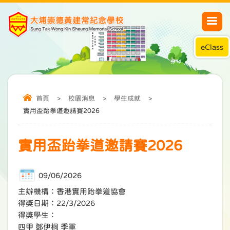
eClass
首頁
>
校園消息
>
學生成就
>
實用盃跆拳道邀請賽2026
實用盃跆拳道邀請賽2026
09/06/2026
主辦機構：香港實用跆拳道協會
得獎日期：22/3/2026
得獎學生：
四甲 鄧伊桐 季軍