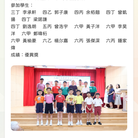
參加學生：
三丁 李承軒 四乙 郭子康 四丙 余栢翹 四丁 曾凱
揚 四丁 梁諾謙
四丁 劉逸朗 五丙 曾浩宇 六甲 黃子洋 六甲 李昊
洋 六甲 鄭暐桁
六甲 黃榆豪 六乙 楊尔嘉 六丙 張傑深 六丙 鍾家
煒
成績：優異獎