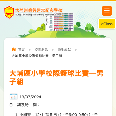
eClass
首頁
>
校園消息
>
學生成就
>
大埔區小學校際籃球比賽—男子組
大埔區小學校際籃球比賽—男
子組
13/07/2024
日 期及時 間：
小組賽：12/1 (星期五) (上午9:00-9:50) (上午