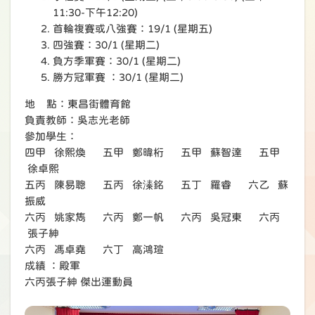
11:30-下午12:20)
首輪複賽或八強賽：19/1 (星期五)
四強賽：30/1 (星期二)
負方季軍賽：30/1 (星期二)
勝方冠軍賽 ：30/1 (星期二)
地 點：東昌街體育館
負責教師：吳志光老師
參加學生：
四甲 徐熙煥 五甲 鄭暐桁 五甲 蘇智達 五甲
徐卓熙
五丙 陳易聰 五丙 徐溱銘 五丁 羅睿 六乙 蘇
振威
六丙 姚家雋 六丙 鄭一帆 六丙 吳冠東 六丙
張子紳
六丙 馮卓堯 六丁 高鴻瑄
成績 ：殿軍
六丙張子紳 傑出運動員