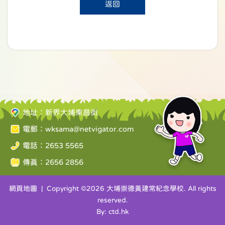
返回
地址：新界大埔東昌街
電郵：
wksama@netvigator.com
電話：2653 5565
傳真：2656 2856
網頁地圖
| Copyright ©
2026 大埔崇德黃建常紀念學校. All rights
reserved.
By: ctd.hk