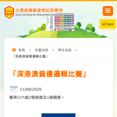
eClass
首頁
>
校園消息
>
學生成就
>
「深港澳資優邏輯比賽」
「深港澳資優邏輯比賽」
11/09/2025
獲得小六組2個銀獎及1個銅獎。