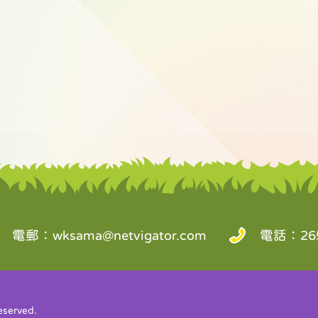
電郵：
wksama@netvigator.com
電話：265
served.