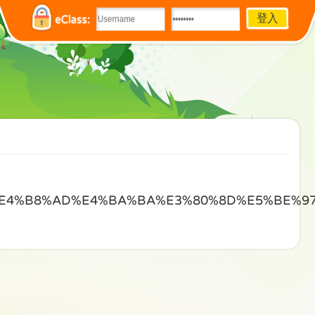
eClass:
8%E4%B8%AD%E4%BA%BA%E3%80%8D%E5%BE%9