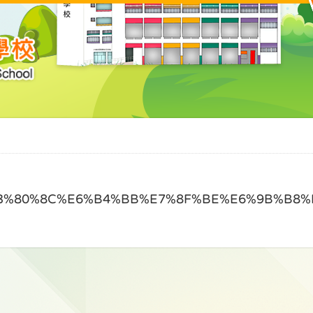
%E3%80%8C%E6%B4%BB%E7%8F%BE%E6%9B%B