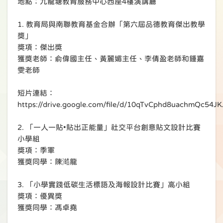
地點：九龍塘教育服務中心西座4樓演講廳
1. 教育局與南聯教育基金合辦「第六屆品德教育傑出教學
獎」
獎項：傑出獎
獲獎老師：俞偉國主任、黃麗媚主任、李倩盈老師和鍾嘉
雯老師
短片連結：
https://drive.google.com/file/d/10qTvCphd8uachmQc54
2. 「一人一貼•貼出正能量」社交平台創意貼文設計比賽
小學組
獎項：季軍
獲獎同學：陳澔龍
3. 「小學實踐低碳生活標語及海報設計比賽」高小組
獎項：優異獎
獲獎同學：馮卓堯