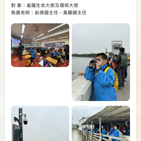
對 象：雀躍生命大使及環保大使
負責老師：俞偉國主任、黃麗媚主任