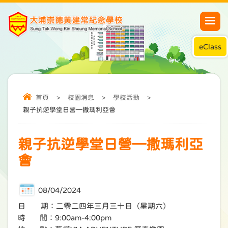
eClass
首頁
>
校園消息
>
學校活動
>
親子抗逆學堂日營—撒瑪利亞會
親子抗逆學堂日營—撒瑪利亞
會
08/04/2024
日 期：二零二四年三月三十日（星期六）
時 間：9:00am-4:00pm