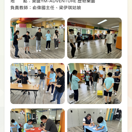
地 點：葵盛YM-ADVENTURE 歷奇樂園
負責教師：俞偉國主任、梁伊琪姑娘