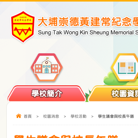
學校簡介
校園資
首頁
>
校園消息
>
學校活動
>
學生議會與校長午膳