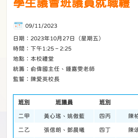
學生議會班議員就職禮
09/11/2023
日期：2023年10月27日（星期五）
時間：下午1:25 – 2:25
地點：本校禮堂
統籌：俞偉國主任、鍾嘉雯老師
監誓：陳愛英校長
班別
班議員
班別
二甲
黃心瑤、姚傲藍
四丙
陳
二乙
張信朗、鄧晨曦
四丁
陳