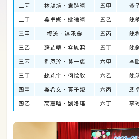
二丙
林鴻煊、袁詩晴
五甲
黃
二丁
吳卓娜、姚曉晴
五乙
陳
三甲
楊泳、湛承鑫
五丙
陳
三乙
蘇芷晴、容胤熙
五丁
陳
三丙
劉恩瑜、黃一康
六甲
李
三丁
練芃宇、何悅欣
六乙
陳
四甲
吳希文、黃子榮
六丙
馮
四乙
高嘉晗、劉洛瑤
六丁
李