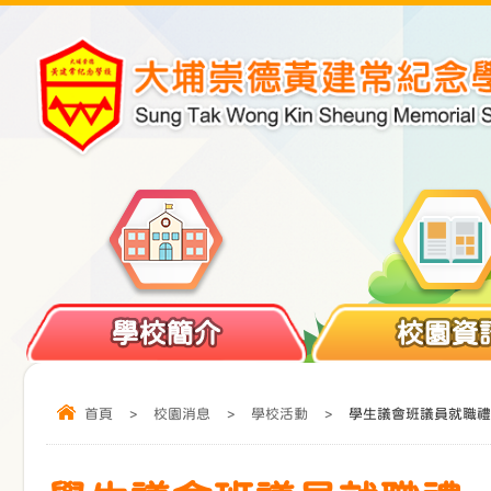
學校簡介
校園資
首頁
>
校園消息
>
學校活動
>
學生議會班議員就職禮