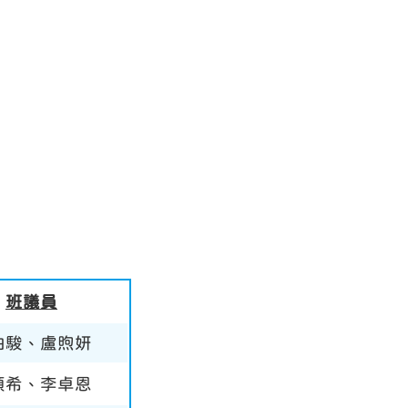
班議員
柏駿、盧煦妍
頌希、李卓恩