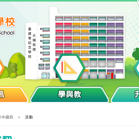
訊
學與教
升中資訊
>
活動