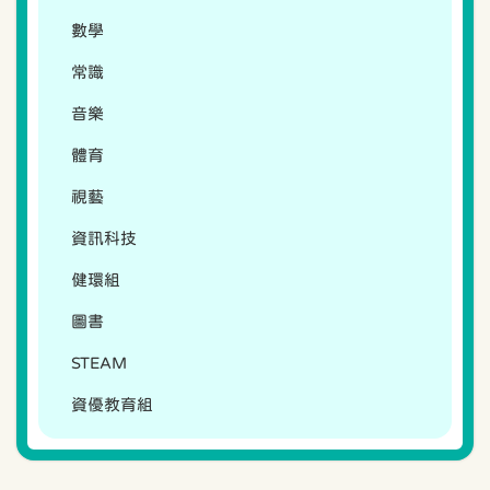
數學
常識
音樂
體育
視藝
資訊科技
健環組
圖書
STEAM
資優教育組