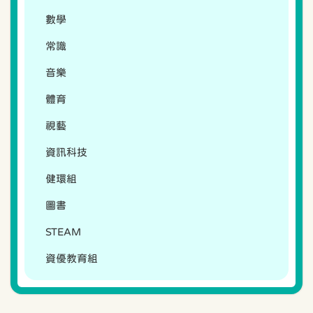
數學
常識
音樂
體育
視藝
資訊科技
健環組
圖書
STEAM
資優教育組