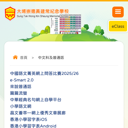
eClass
首頁
>
中文科及普通話
中國語文菁英網上問答比賽2025/26
e-Smart 2.0
來說普通話
篇篇流螢
中華經典名句網上自學平台
小學語文網
晶文薈萃—網上優秀文章展廊
香港小學習字表iOS
香港小學習字表Android