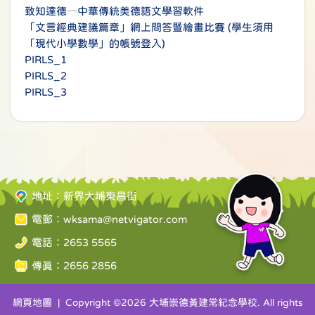
致知達德─中華傳統美德語文學習軟件
「文言經典建議篇章」網上問答暨繪畫比賽 (學生須用
「現代小學數學」的帳號登入)
PIRLS_1
PIRLS_2
PIRLS_3
地址：新界大埔東昌街
電郵：
wksama@netvigator.com
電話：2653 5565
傳真：2656 2856
網頁地圖
| Copyright ©
2026 大埔崇德黃建常紀念學校. All rights